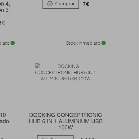
on 4,
7€
Comprar
on 3
3€
diato
Stock inmediato
 10
DOCKING CONCEPTRONIC
lado.
HUB 6 IN 1 ALUMINIUM USB
100W