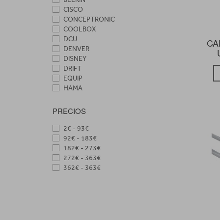
CISCO
CONCEPTRONIC
COOLBOX
DCU
CA
DENVER
DISNEY
DRIFT
EQUIP
HAMA
INAKUSTIK
LOGITECH
PRECIOS
MARS GAMING
META QUEST
2€ - 93€
NGS
92€ - 183€
NILOX
182€ - 273€
NK
272€ - 363€
OPTOMA
362€ - 363€
PHOENIX
SALICRU
SCORPION
TACENS
TP-LINK