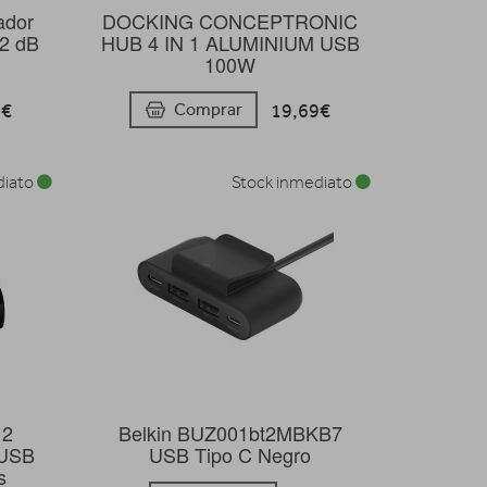
ador
DOCKING CONCEPTRONIC
72 dB
HUB 4 IN 1 ALUMINIUM USB
100W
5€
19,69€
Comprar
diato
Stock inmediato
12
Belkin BUZ001bt2MBKB7
 USB
USB Tipo C Negro
s