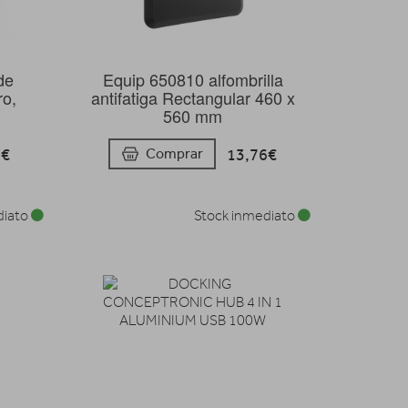
Equip 650810 alfombrilla
de
antifatiga Rectangular 460 x
ro,
560 mm
13,76€
Comprar
4€
diato
Stock inmediato