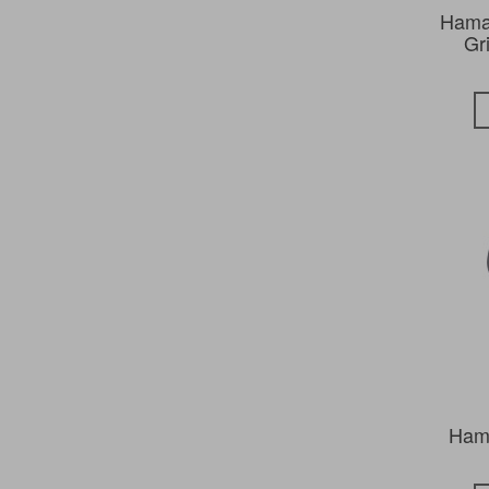
WOXTER
Hama
Gr
Hama