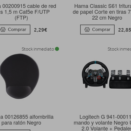
 00200915 cable de red
Hama Classic S61 tritur
is 1,5 m Cat5e F/UTP
de papel Corte en tiras 
(FTP)
22 cm Negro
2,29€
22,8
Comprar
Comprar
Stock inmediato
Stock inme
 00126855 alfombrilla
Logitech G 941-0001
para ratón Negro
mando y volante Negro
2.0 Volante + Pedale