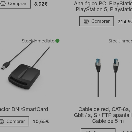
Analógico PC, PlayStati
8,92€
Comprar
PlayStation 5, Playstati
214,9
Comprar
Stock inmediato
Stock inme
ector DNI/SmartCard
Cable de red, CAT-6a,
Gbit / s, S / FTP apantal
Cable de 5 m
10,65€
Comprar