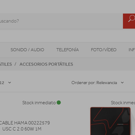
SONIDO / AUDIO
TELEFONÍA
FOTO/VÍDEO
IN
TILES
ACCESORIOS PORTÁTILES
MOVILIDAD URBANA
NAVEGADORES GPS
CONSOLAS
12
Relevancia
Ordenar por:
Stock inmediato
Stock inme