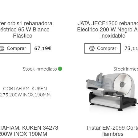
tter orbis1 rebanadora
JATA JECF1200 rebana
léctrico 65 W Blanco
Eléctrico 200 W Negro 
Plástico
inoxidable
67,19€
73,1
Comprar
Comprar
Stock inmediato
Stock inme
AFIAM. KUKEN 34273
Tristar EM-2099 Cort
200W INOX 190MM
fiambres