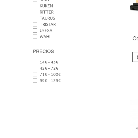
KUKEN
RITTER
TAURUS
TRISTAR
UFESA
Co
WAHL
PRECIOS
14€ - 43€
42€ - 72€
71€ - 100€
99€ - 129€