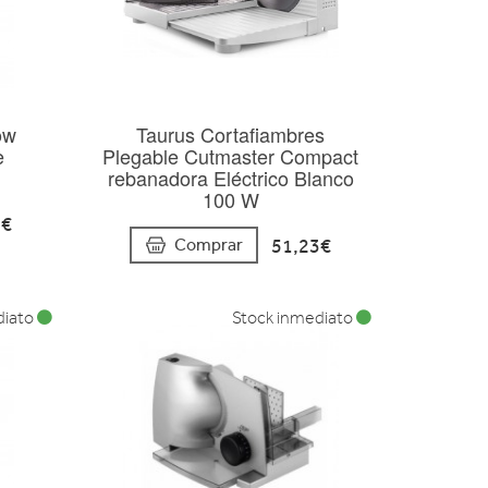
ow
Taurus Cortafiambres
e
Plegable Cutmaster Compact
rebanadora Eléctrico Blanco
100 W
6€
51,23€
Comprar
diato
Stock inmediato