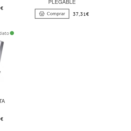
PLEGABLE
8€
37,31€
Comprar
diato
TA
2€