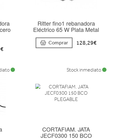
dora
Ritter fino1 rebanadora
Acero
Eléctrico 65 W Plata Metal
128,29€
Comprar
1€
diato
Stock inmediato
a
CORTAFIAM. JATA
JECF0300 150 BCO