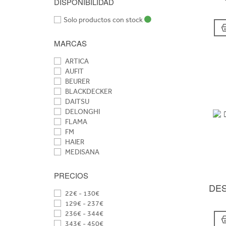
DISPONIBILIDAD
Solo productos con stock
MARCAS
ARTICA
AUFIT
BEURER
BLACKDECKER
DAITSU
DELONGHI
FLAMA
FM
HAIER
MEDISANA
OLIMPIA
PRINCESS
PRECIOS
ROWENTA
DES
SOLAC
22€ - 130€
SP
129€ - 237€
SPC
236€ - 344€
TAURUS
343€ - 450€