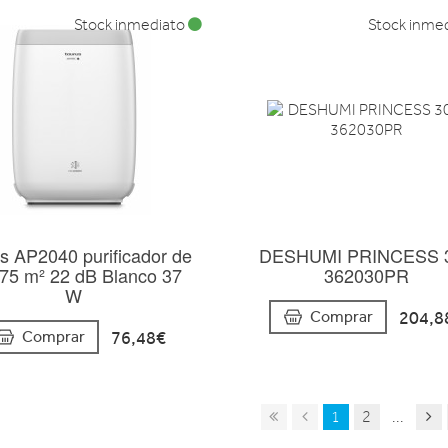
Stock inmediato
Stock inme
s AP2040 purificador de
DESHUMI PRINCESS 
 75 m² 22 dB Blanco 37
362030PR
W
204,8
Comprar
76,48€
Comprar
1
2
...