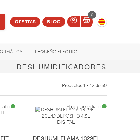
0
OFERTAS
BLOG
FORMÁTICA
PEQUEÑO ELECTRO
DESHUMIDIFICADORES
OTROS
Productos 1 - 12 de 50
diato
Stock inmediato
FIT
DESHUMI FLAMA 1329FL