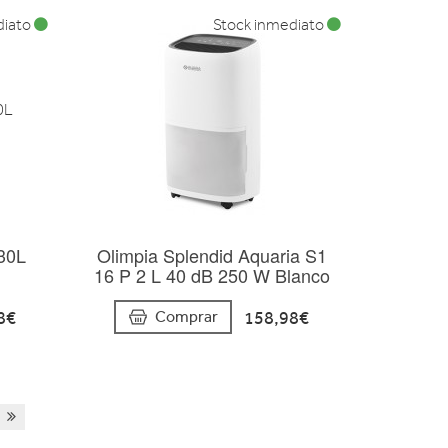
diato
Stock inmediato
30L
Olimpia Splendid Aquaria S1
16 P 2 L 40 dB 250 W Blanco
8€
158,98€
Comprar