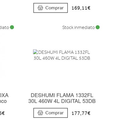
169,11€
Comprar
diato
Stock inmediato
20XA
DESHUMI FLAMA 1332FL
nco
30L 460W 4L DIGITAL 53DB
6€
177,77€
Comprar