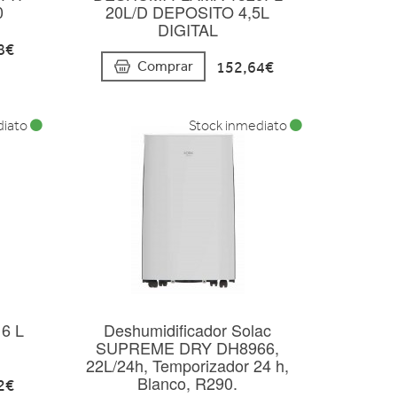
0
20L/D DEPOSITO 4,5L
DIGITAL
8€
152,64€
Comprar
diato
Stock inmediato
 6 L
Deshumidificador Solac
o
SUPREME DRY DH8966,
22L/24h, Temporizador 24 h,
Blanco, R290.
2€