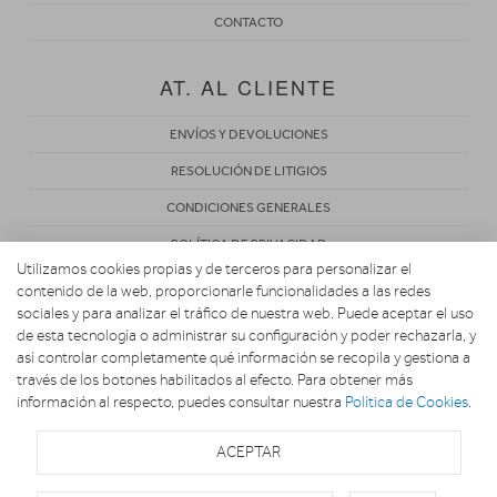
CONTACTO
AT. AL CLIENTE
ENVÍOS Y DEVOLUCIONES
RESOLUCIÓN DE LITIGIOS
CONDICIONES GENERALES
POLÍTICA DE PRIVACIDAD
Utilizamos cookies propias y de terceros para personalizar el
AVISO LEGAL
contenido de la web, proporcionarle funcionalidades a las redes
sociales y para analizar el tráfico de nuestra web. Puede aceptar el uso
USO DE COOKIES
de esta tecnología o administrar su configuración y poder rechazarla, y
así controlar completamente qué información se recopila y gestiona a
través de los botones habilitados al efecto. Para obtener más
información al respecto, puedes consultar nuestra
Política de Cookies
.
ACEPTAR
Copyright 2026. ELECTRODOMÉSTICOS MIA